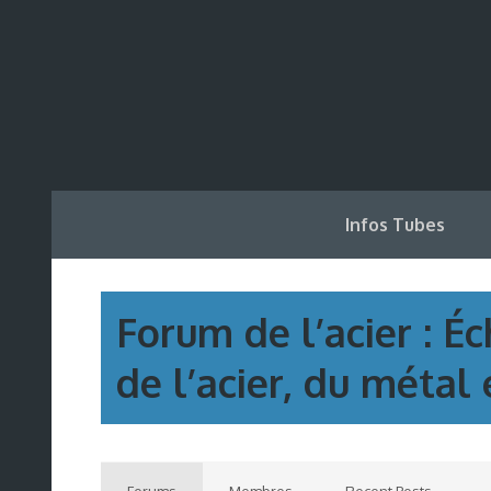
Infos Tubes
Forum de l’acier : É
de l’acier, du métal 
Forums
Membres
Recent Posts