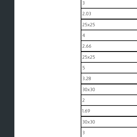
3
2.03
25x25
4
2.66
25x25
5
3.28
30x30
2
1.69
30x30
3