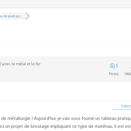
u de poids po...
'acier, le métal et le fer
1
Posts
Uti
Début 
 de métallurgie ! Aujourd'hui, je vais vous fournir un tableau prati
gez un projet de bricolage impliquant ce type de matériau, il est es