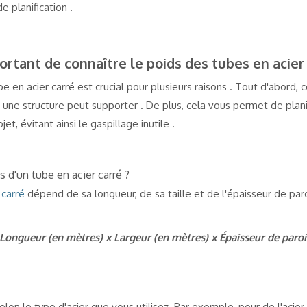
e planification .
ortant de connaître le poids des tubes en acier 
 en acier carré est crucial pour plusieurs raisons . Tout d'abord, 
une structure peut supporter . De plus, cela vous permet de plani
et, évitant ainsi le gaspillage inutile .
 d'un tube en acier carré ?
 carré
dépend de sa longueur, de sa taille et de l'épaisseur de paro
ongueur (en mètres) x Largeur (en mètres) x Épaisseur de paroi (
selon le type d'acier que vous utilisez. Par exemple, pour de l'acier