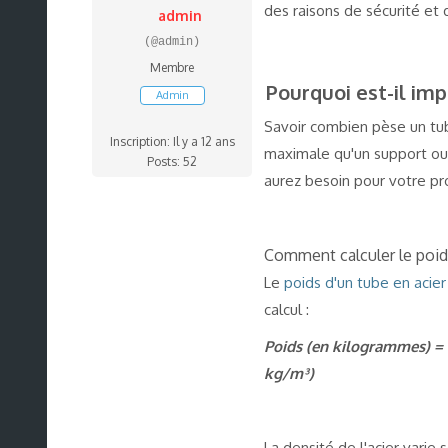
des raisons de sécurité et d
admin
(@admin)
Membre
Pourquoi est-il imp
Admin
Savoir combien pèse un tube
Inscription: Il y a 12 ans
maximale qu'un support ou 
Posts: 52
aurez besoin pour votre proj
Comment calculer le poids
Le
poids d'un tube en acier
calcul :
Poids (en kilogrammes) = L
kg/m³)
La densité de l'acier varie 