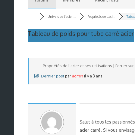
Univers de l'acier ...
Propriétés de l'aci...
Tablea
Tableau de poids pour tube carré acier
Propriétés de l'acier et ses utilisations | Forum sur l
Dernier post
par
admin
Il y a 3 ans
Salut à tous les passionnés
acier carré. Si vous envisa