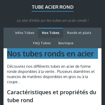
TUBE ACIER ROND
Le site d'infos sur les tubes en acier ronds !
Infos Tubes
Nos Tubes
Ronds et plats
FAQ Tubes
Boutique
Nos tubes ronds en acier
Découvrez nos différents tubes en acier de forme
ronde disponibles à la vente . Plusieurs diamètres et
nuances de matières disponibles en gros ou à la
coupe .
Caractéristiques et propriétés du
tube rond