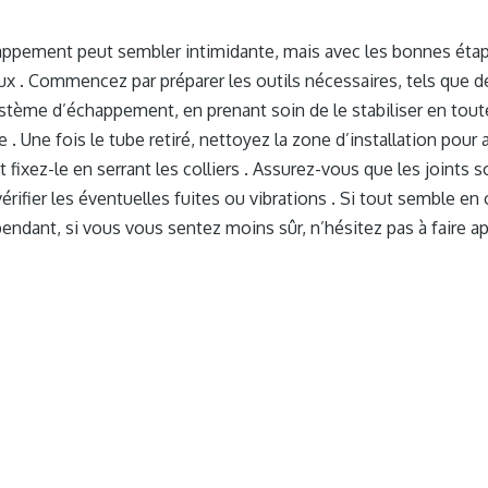
happement peut sembler intimidante, mais avec les bonnes étap
ux . Commencez par préparer les outils nécessaires, tels que d
stème d’échappement, en prenant soin de le stabiliser en toute s
e . Une fois le tube retiré, nettoyez la zone d’installation pou
 fixez-le en serrant les colliers . Assurez-vous que les joints s
rifier les éventuelles fuites ou vibrations . Si tout semble en o
ndant, si vous vous sentez moins sûr, n’hésitez pas à faire ap