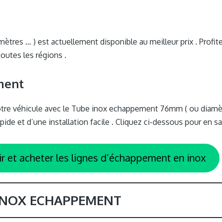
es … ) est actuellement disponible au meilleur prix . Profitez
toutes les régions .
ment
tre véhicule avec le Tube inox echappement 76mm ( ou diamèt
rapide et d’une installation facile . Cliquez ci-dessous pour en
ir et acheter les lignes d’échappement en inox
 INOX ECHAPPEMENT