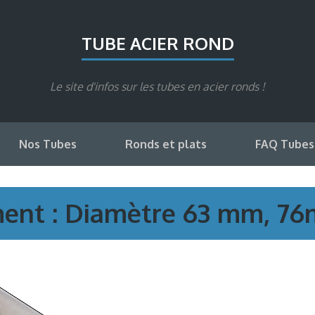
TUBE ACIER ROND
Le site d'infos sur les tubes en acier ronds !
Nos Tubes
Ronds et plats
FAQ Tubes
ment : Diamètre 63 mm, 