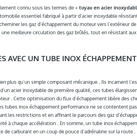
alement connu sous les termes de «
tuyau en acier inoxyda
omobile essentiel fabriqué à partir d’acier inoxydable résistant 
heminer les gaz d’échappement du moteur vers l’extérieur de 
une meilleure circulation des gaz brûlés, tout en résistant au
ES AVEC UN TUBE INOX ÉCHAPPEMENT
n plus qu’un simple composant mécanique . Ils incarnent l’e
 d’un acier inoxydable de première qualité, ces tubes élargiss
teur . Cette optimisation du flux d’échappement libère des ch
 Les tubes inox échappement performance ne se contentent pas d’
nt les restrictions et en affinant le parcours des gaz d’écha
ivité à chaque accélération . En somme, un tube inox échappe
 de carburant en un coup de pouce d’adrénaline sur la route .