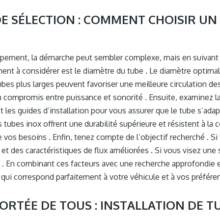
DE SÉLECTION : COMMENT CHOISIR UN
happement, la démarche peut sembler complexe, mais en suivan
ément à considérer est le diamètre du tube . Le diamètre optim
bes plus larges peuvent favoriser une meilleure circulation des
un compromis entre puissance et sonorité . Ensuite, examinez l
 et les guides d’installation pour vous assurer que le tube s’ad
s tubes inox offrent une durabilité supérieure et résistent à l
e vos besoins . Enfin, tenez compte de l’objectif recherché . S
t des caractéristiques de flux améliorées . Si vous visez une 
s . En combinant ces facteurs avec une recherche approfondi
qui correspond parfaitement à votre véhicule et à vos préféren
ORTÉE DE TOUS : INSTALLATION DE T