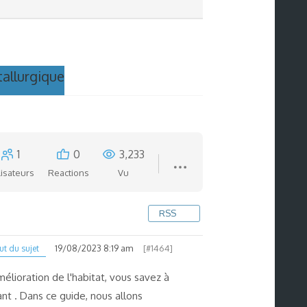
tallurgique
1
0
3,233
lisateurs
Reactions
Vu
RSS
19/08/2023 8:19 am
[#1464]
t du sujet
mélioration de l'habitat, vous savez à
nt . Dans ce guide, nous allons