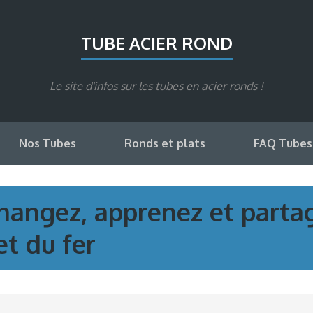
TUBE ACIER ROND
Le site d'infos sur les tubes en acier ronds !
Nos Tubes
Ronds et plats
FAQ Tubes
changez, apprenez et partag
et du fer