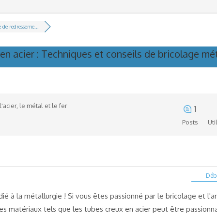
 de redresseme...
n acier : Techniques et conseils de bricolage mé
'acier, le métal et le fer
1
Posts
Uti
Débu
é à la métallurgie ! Si vous êtes passionné par le bricolage et l'a
des matériaux tels que les tubes creux en acier peut être passionna