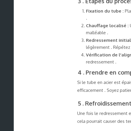
3 . Étapes du proc
Fixation du tube :
Pla
.
Chauffage localisé :
malléable .
Redressement initial
légèrement . Répétez 
Vérification de l'ali
redressement .
4 . Prendre en comp
Si le tube en acier est épa
efficacement . Soyez patie
5 . Refroidissemen
Une fois le redressement ef
cela pourrait causer des te