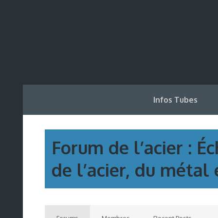
Infos Tubes
Forum de l’acier : É
de l’acier, du métal 
Forums
Membres
Recent Posts