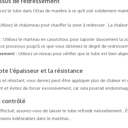
essus de redressement
cez le tube dans l'étau de manière à ce qu'il soit solidement ma
Utilisez le chalumeau pour chauffer la zone à redresser . La chaleur 
 :
Utilisez le marteau en caoutchouc pour tapoter doucement la zo
ce processus jusqu'à ce que vous obteniez le degré de redressem
gnement :
Utilisez un niveau pour vérifier que le tube est bien ali
te l'épaisseur et la résistance
is et résistant, vous devrez peut-être appliquer plus de chaleur et u
nt et évitez de forcer excessivement, car cela pourrait endommage
t contrôlé
fectué, assurez-vous de laisser le tube refroidir naturellement . Év
nsions indésirables dans le matériau .