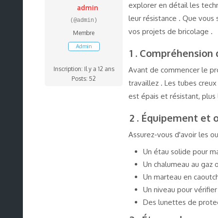
explorer en détail les tec
admin
leur résistance . Que vous
(@admin)
vos projets de bricolage .
Membre
Admin
1 . Compréhension 
Inscription: Il y a 12 ans
Avant de commencer le proc
Posts: 52
travaillez . Les tubes creux
est épais et résistant, plu
2 . Équipement et o
Assurez-vous d'avoir les o
Un étau solide pour ma
Un chalumeau au gaz o
Un marteau en caoutcho
Un niveau pour vérifier
Des lunettes de protec