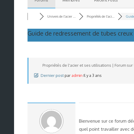
Univers de l'acier ...
Propriétés de l'aci...
Guide
Guide de redressement de tubes creux e
Propriétés de l'acier et ses utilisations | Forum sur l
Dernier post
par
admin
Il y a 3 ans
Bienvenue sur ce forum dédi
quel point travailler avec 