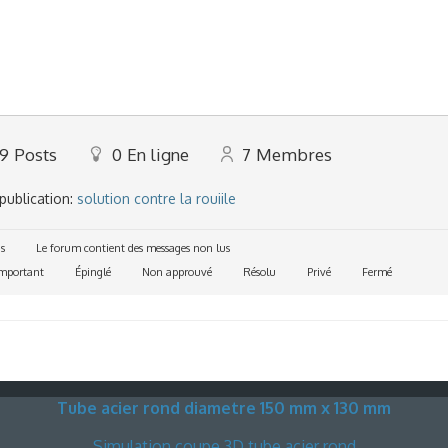
29
Posts
0
En ligne
7
Membres
publication:
solution contre la rouiile
s
Le forum contient des messages non lus
mportant
Épinglé
Non approuvé
Résolu
Privé
Fermé
Tube acier rond diametre 150 mm x 130 mm
Simulation coupe 3D tube acier rond