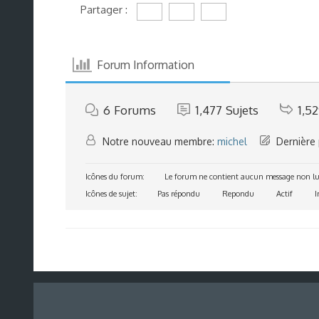
Partager :
Forum Information
6
Forums
1,477
Sujets
1,5
Notre nouveau membre:
michel
Dernière 
Icônes du forum:
Le forum ne contient aucun message non lu
Icônes de sujet:
Pas répondu
Repondu
Actif
I