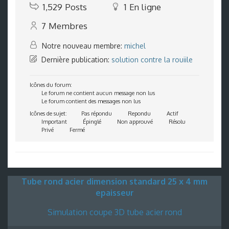
1,529
Posts
1
En ligne
7
Membres
Notre nouveau membre:
michel
Dernière publication:
solution contre la rouiile
Icônes du forum:
Le forum ne contient aucun message non lus
Le forum contient des messages non lus
Icônes de sujet:
Pas répondu
Repondu
Actif
Important
Épinglé
Non approuvé
Résolu
Privé
Fermé
Tube rond acier dimension standard 25 x 4 mm
epaisseur
Simulation coupe 3D tube acier rond