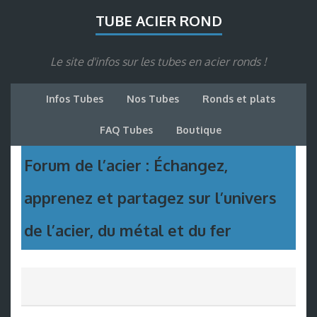
TUBE ACIER ROND
Le site d'infos sur les tubes en acier ronds !
Infos Tubes
Nos Tubes
Ronds et plats
FAQ Tubes
Boutique
Forum de l’acier : Échangez,
apprenez et partagez sur l’univers
de l’acier, du métal et du fer