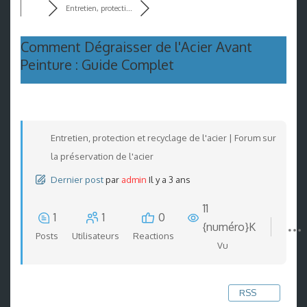
Entretien, protecti...
Comment Dégraisser de l'Acier Avant
Peinture : Guide Complet
Entretien, protection et recyclage de l'acier | Forum sur
la préservation de l'acier
Dernier post
par
admin
Il y a 3 ans
11
1
1
0
{numéro}K
Posts
Utilisateurs
Reactions
Vu
RSS