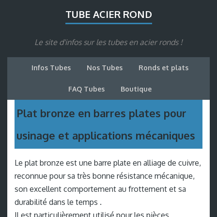
TUBE ACIER ROND
Le site d'infos sur les tubes en acier ronds !
Infos Tubes
Nos Tubes
Ronds et plats
FAQ Tubes
Boutique
Plat bronze en barres plates pour
usinage et applications mécaniques
Le plat bronze est une barre plate en alliage de cuivre,
reconnue pour sa très bonne résistance mécanique,
son excellent comportement au frottement et sa
durabilité dans le temps .
Il est particulièrement utilisé pour les pièces