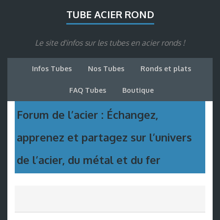
TUBE ACIER ROND
Le site d'infos sur les tubes en acier ronds !
Infos Tubes
Nos Tubes
Ronds et plats
FAQ Tubes
Boutique
Forum de l’acier : Échangez,
apprenez et partagez sur l’univers
de l’acier, du métal et du fer