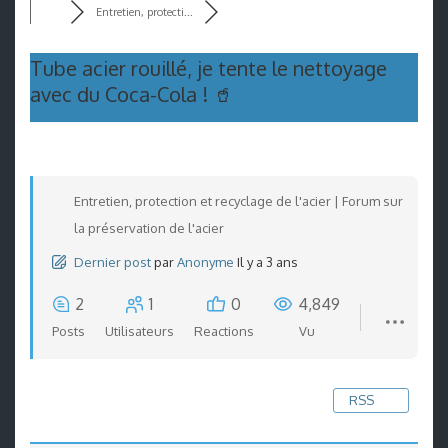
Entretien, protecti...
Tube acier rouillé, je tente le nettoyage
avec du Coca-Cola ! 🥤
Entretien, protection et recyclage de l'acier | Forum sur
la préservation de l'acier
Dernier post
par
Anonyme
Il y a 3 ans
2
1
0
4,849
Posts
Utilisateurs
Reactions
Vu
RSS