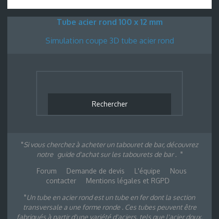
Tube acier rond 100 x 12 mm
Simulation coupe 3D tube acier rond
Si vous cherchez à acheter un tabouret de bar, découvrez
notre
guide d'achat sur les tabourets de bar .
Forum
Demande de devis
L'équipe
Nous
contacter
Mentions légales et RGPD
Un tube en acier rond est un tube en fer dont la section
transversale a une forme ronde . Ces tubes peuvent être
fabriqués à partir d'une variété d'aciers, tels que l'acier doux,